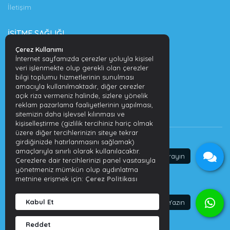
İletişim
İŞITME SAĞLIĞI
Çerez Kullanımı
İşitme Kaybının Nedenleri
İnternet sayfamızda çerezler yoluyla kişisel
veri işlenmekte olup gerekli olan çerezler
İşitme Kaybı Tedavi Edilmezse Ne Olur?
bilgi toplumu hizmetlerinin sunulması
amacıyla kullanılmaktadır, diğer çerezler
İşitme Kaybının Önlenmesi
açık riza vermeniz halinde, sizlere yönelik
reklam pazarlama faaliyetlerinin yapılması,
İşitme Kaybının Belirtileri Nelerdir?
sitemizin daha işlevsel kılınması ve
kişiselleştirme (gizlilik tercihiniz hariç olmak
üzere diğer tercihlerinizin siteye tekrar
girdiğinizde hatırlanmasını sağlamak)
amaçlarıyla sınırlı olarak kullanılacaktır.
Çerezlere dair tercihlerinizi panel vasıtasıyla
HIZMETLER
yönetmeniz mümkün olup aydınlatma
metnine erişmek için:
Çerez Politikası
İşitme Testi
Şarj Edilebilir Cihazları
Kabul Et
Kulak İçi İşitme Cihazları
Reddet
Kulak Arkası İşitme Cihazları