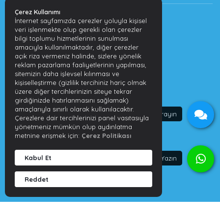
Çerez Kullanımı
İnternet sayfamızda çerezler yoluyla kişisel
veri işlenmekte olup gerekli olan çerezler
KISAYOLLAR
bilgi toplumu hizmetlerinin sunulması
amacıyla kullanılmaktadır, diğer çerezler
açık riza vermeniz halinde, sizlere yönelik
Anasayfa
reklam pazarlama faaliyetlerinin yapılması,
sitemizin daha işlevsel kılınması ve
Hakkımızda
kişiselleştirme (gizlilik tercihiniz hariç olmak
İletişim
üzere diğer tercihlerinizin siteye tekrar
girdiğinizde hatırlanmasını sağlamak)
amaçlarıyla sınırlı olarak kullanılacaktır.
İŞITME SAĞLIĞI
Çerezlere dair tercihlerinizi panel vasıtasıyla
yönetmeniz mümkün olup aydınlatma
metnine erişmek için:
Çerez Politikası
İşitme Kaybının Nedenleri
İşitme Kaybı Tedavi Edilmezse Ne Olur?
Kabul Et
İşitme Kaybının Önlenmesi
Reddet
İşitme Kaybının Belirtileri Nelerdir?