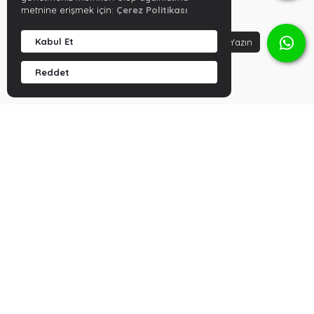
metnine erişmek için:
Çerez Politikası
Kabul Et
Reddet