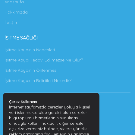
Anasayfa
Hakkımızda
İletişim
İŞITME SAĞLIĞI
İşitme Kaybının Nedenleri
İşitme Kaybı Tedavi Edilmezse Ne Olur?
İşitme Kaybının Önlenmesi
İşitme Kaybının Belirtileri Nelerdir?
Çerez Kullanımı
İnternet sayfamızda çerezler yoluyla kişisel
veri işlenmekte olup gerekli olan çerezler
HIZMETLER
bilgi toplumu hizmetlerinin sunulması
amacıyla kullanılmaktadır, diğer çerezler
İşitme Testi
açık riza vermeniz halinde, sizlere yönelik
reklam pazarlama faaliyetlerinin yapılması,
Şarj Edilebilir Cihazları